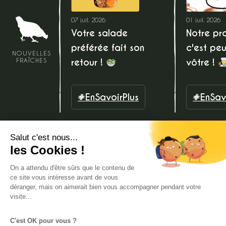
07 juil. 2026
01 juil. 2026
Votre salade
Notre pro
préférée fait son
c'est peu
NOUVELLES
retour !
vôtre !
FRAÎCHES
#EnSavoirPlus
#EnSavo