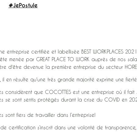
#JePostule
 entreprise certifiée et labellisée BEST WORKPLACES 2021
uête menée par GREAT PLACE TO WORK auprès de nos salari
re d'être devenue la première entreprise du secteur HORE
ts, il en résulte qu'une très grande majorité exprime une fie
 considèrent que COCOTTES est une entreprise où il fait s
 se sont sentis protégés durant la crise du COVID en 202
sont fiers de travailler dans l’entreprise!
e certification s’inscrit dans une volonté de transparenc