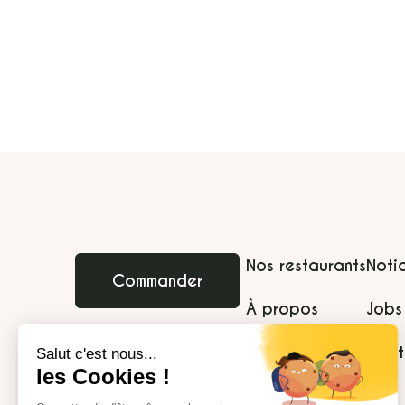
Nos restaurants
Noti
Commander
À propos
Jobs
Livraison
Nos valeurs
Cont
Programme de fidélité
Actualités