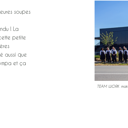
lleures soupes
endu ! La
ette petite
ères
vé aussi que
 sympa et ça
TEAM WORK mak