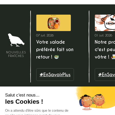
07 juil. 2026
01 juil. 2026
Votre salade
Notre pro
préférée fait son
c'est peu
NOUVELLES
retour !
vôtre !
FRAÎCHES
#EnSavoirPlus
#EnSavo