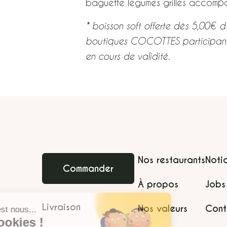
baguette légumes grillés accompa
* boisson soft offerte dès 5,00€ d
boutiques COCOTTES participante
en cours de validité.
Nos restaurants
Noti
Commander
À propos
Jobs
Livraison
Nos valeurs
Cont