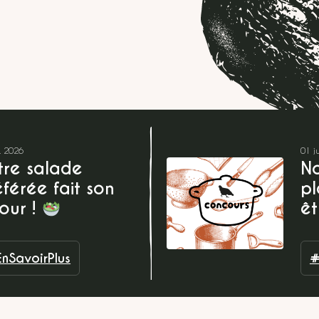
l. 2026
01 j
tre salade
No
férée fait son
pl
our !
êt
nSavoirPlus
#