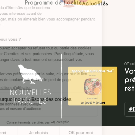
Programme de fidélité
Actualités
07 jui
Vo
pré
ret
NOUVELLES
FRAÎCHES
#E