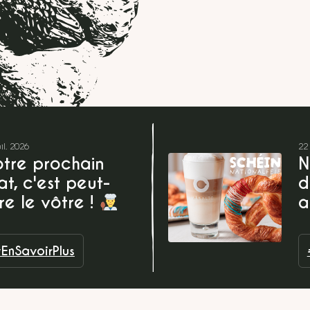
uil. 2026
22 
tre prochain
N
at, c'est peut-
d
re le vôtre !
a
EnSavoirPlus