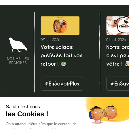
07 juil. 2026
01 juil. 2026
Votre salade
Notre pro
préférée fait son
c'est peu
NOUVELLES
retour !
vôtre !
FRAÎCHES
#EnSavoirPlus
#EnSavo