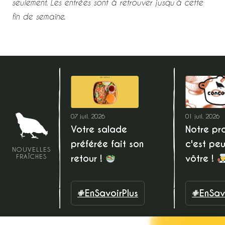
seulement. Les entrées sont à retrouver jusqu’à cette
fin de semaine.
07 juil. 2026
01 juil. 2026
Votre salade
Notre pro
préférée fait son
c'est peu
NOUVELLES
retour !
vôtre !
FRAÎCHES
#EnSavoirPlus
#EnSavo