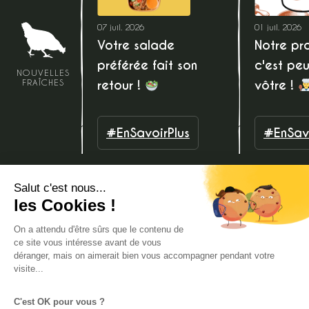
07 juil. 2026
01 juil. 2026
Votre salade
Notre pro
préférée fait son
c'est peu
NOUVELLES
retour !
vôtre !
FRAÎCHES
#EnSavoirPlus
#EnSavo