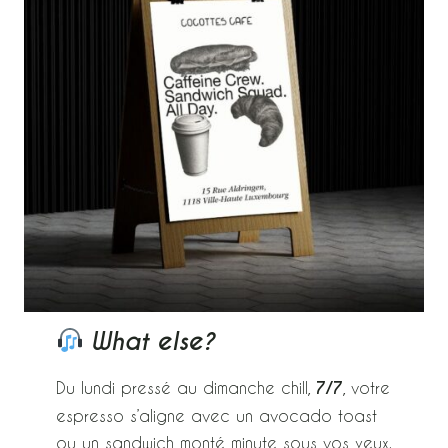
What else?
Du lundi pressé au dimanche chill,
7/7
, votre
espresso s’aligne avec un avocado toast
ou un sandwich monté minute sous vos yeux.